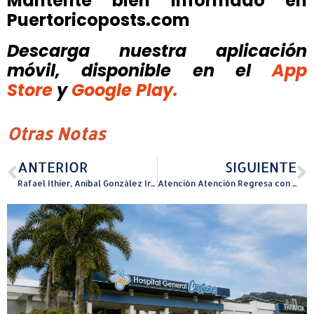
Mantente bien informado en
Puertoricoposts.com
Descarga nuestra aplicación
móvil, disponible
en el
App
Store
y
Google Play.
Otras Notas
ANTERIOR
SIGUIENTE
Rafael Ithier, Aníbal González Irizarry e Hiram Bithorn, encabezan la Clase 2025 del Salón de la Fama del Veterano Puertorriqueño
Atención Atención Regresa con Experiencia Inmersiva Navideña