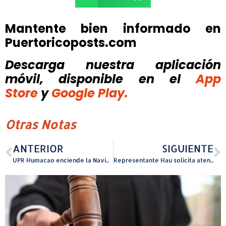
Mantente bien informado en
Puertoricoposts.com
Descarga nuestra aplicación
móvil, disponible
en el
App
Store
y
Google Play.
Otras Notas
ANTERIOR
SIGUIENTE
UPR Humacao enciende la Navidad con el evento ¡No me quiero ir de aquí! – Búhos Fest Day
Representante Hau solicita atender problema de falta de luminarias en Cayey y Cidra