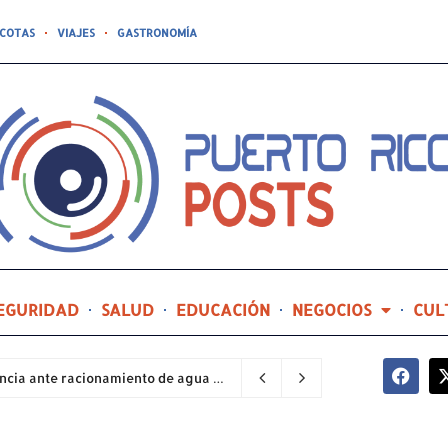
COTAS
VIAJES
GASTRONOMÍA
EGURIDAD
SALUD
EDUCACIÓN
NEGOCIOS
CUL
Sector industrial implementa planes de contingencia ante racionamiento de agua y hace un llamado a la eficiencia infraestructural