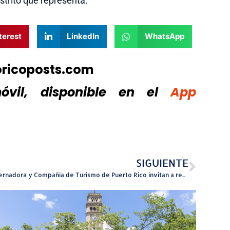
strito que representa.
terest
LinkedIn
WhatsApp
oricoposts.com
vil, disponible
en el
App
SIGUIENTE
Gobernadora y Compañía de Turismo de Puerto Rico invitan a recorrido y encendido navideño entre La Fortaleza y el Paseo de la Princesa