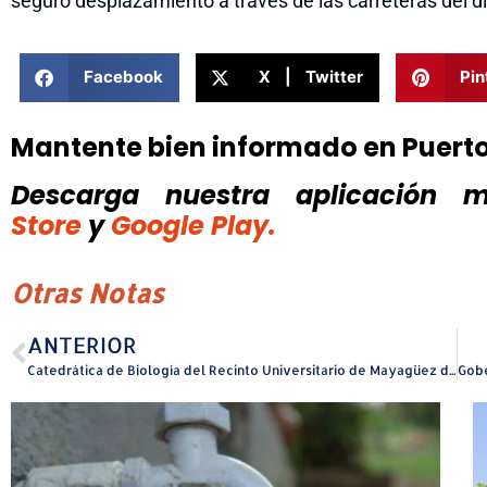
seguro desplazamiento a través de las carreteras del di
Facebook
X | Twitter
Pin
Mantente bien informado en Puert
Descarga nuestra aplicación mó
Store
y
Google Play.
Otras Notas
ANTERIOR
Catedrática de Biología del Recinto Universitario de Mayagüez de la UPR obtiene millonaria subvención de la NSF para transformación curricular en esa disciplina