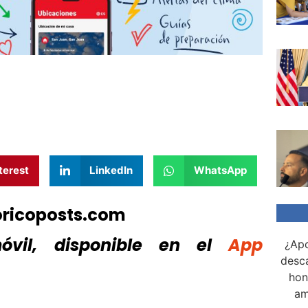
terest
LinkedIn
WhatsApp
oricoposts.com
vil, disponible
en el
App
¿Apo
desca
hon
am