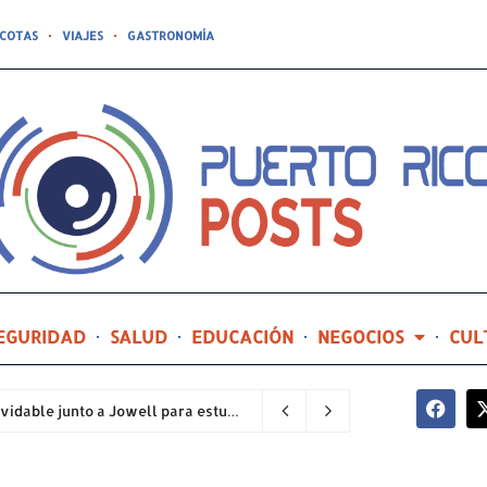
COTAS
VIAJES
GASTRONOMÍA
EGURIDAD
SALUD
EDUCACIÓN
NEGOCIOS
CUL
Compañía de Turismo hará realidad un prom inolvidable junto a Jowell para estudiantes de la Escuela Gabriela Mistral