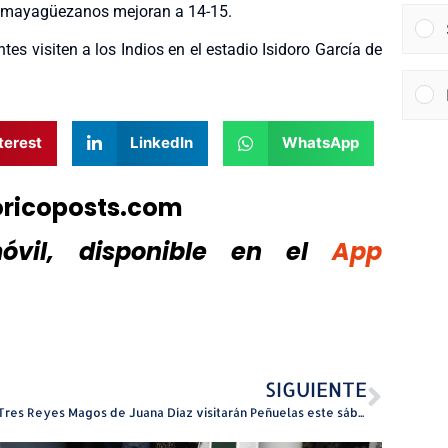
los mayagüezanos mejoran a 14-15.
s visiten a los Indios en el estadio Isidoro García de
terest
LinkedIn
WhatsApp
oricoposts.com
vil, disponible
en el
App
SIGUIENTE
Los Tres Reyes Magos de Juana Díaz visitarán Peñuelas este sábado, 20 de diciembre