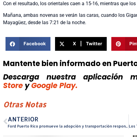
Con el resultado, los orientales caen a 15-16, mientras que 
Mañana, ambas novenas se verán las caras, cuando los Gigante
Mayagüez, desde las 7:21 de la noche.
Facebook
X | Twitter
Pin
Mantente bien informado en Puert
Descarga nuestra aplicación mó
Store
y
Google Play.
Otras Notas
ANTERIOR
Ford Puerto Rico promueve la adopción y transportación responsable de mascotas con su esfuerzo Ford Paws en alianza con Luna Vet Help y Molly & Co.