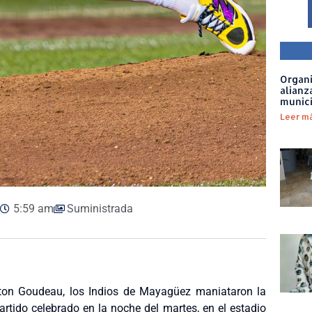
Organi
alianz
munic
Leer m
5:59 am
Suministrada
ton Goudeau, los Indios de Mayagüez maniataron la
artido celebrado en la noche del martes, en el estadio