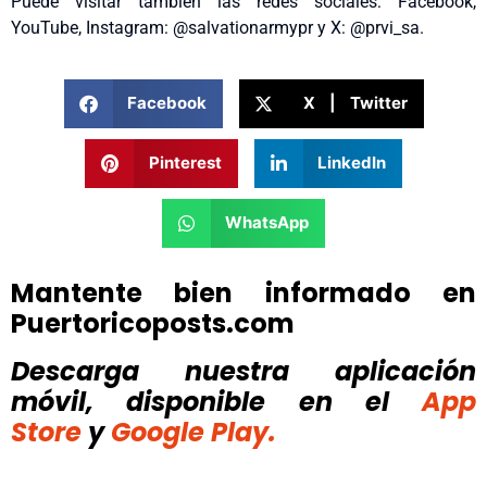
Puede visitar también las redes sociales: Facebook,
YouTube, Instagram: @salvationarmypr y X: @prvi_sa.
Facebook
X | Twitter
Pinterest
LinkedIn
WhatsApp
Mantente bien informado en
Puertoricoposts.com
Descarga nuestra aplicación
móvil, disponible
en el
App
Store
y
Google Play.