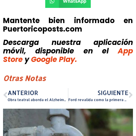
WhatsApp
Mantente bien informado en
Puertoricoposts.com
Descarga nuestra aplicación
móvil, disponible
en el
App
Store
y
Google Play.
Otras Notas
ANTERIOR
SIGUIENTE
Obra teatral aborda el Alzheimer y la historia de Puerto Rico
Ford revalida como la primera marca americana en Puerto Rico y líder en segmento de Pickups