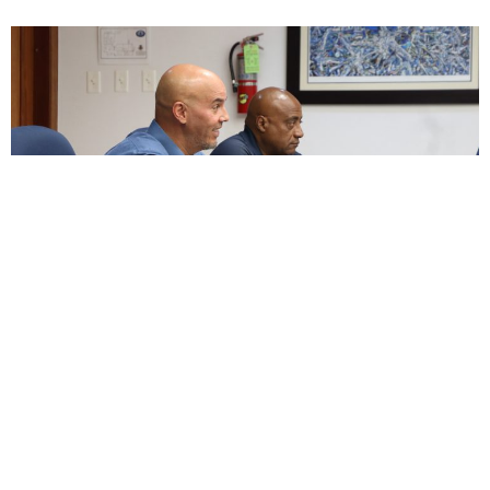
ENCUESTA
¿Apoyas enmendar la ley para permitir un descanso
digno junto a nuestras mascotas, honrando el vínculo
de lealtad, alegría y amor incondicional que nos
brindaron durante toda su vida?
Si