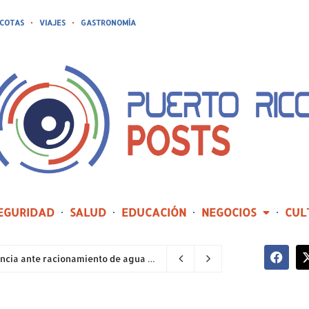
COTAS
VIAJES
GASTRONOMÍA
EGURIDAD
SALUD
EDUCACIÓN
NEGOCIOS
CUL
Sector industrial implementa planes de contingencia ante racionamiento de agua y hace un llamado a la eficiencia infraestructural