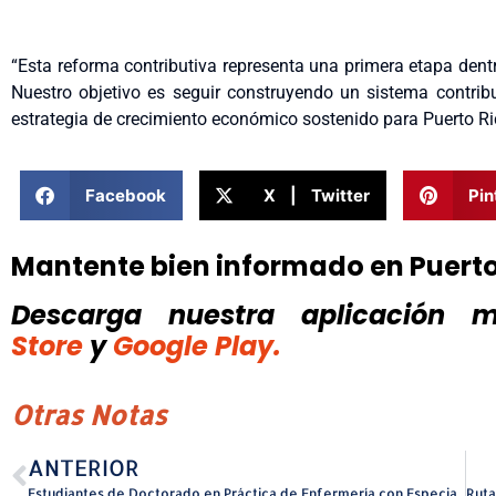
“Esta reforma contributiva representa una primera etapa den
Nuestro objetivo es seguir construyendo un sistema contrib
estrategia de crecimiento económico sostenido para Puerto Ri
Facebook
X | Twitter
Pin
Mantente bien informado en Puert
Descarga nuestra aplicación mó
Store
y
Google Play.
Otras Notas
ANTERIOR
Estudiantes de Doctorado en Práctica de Enfermería con Especialidad en Anestesia de la Escuela de Enfermería de Ciencias Médicas reciben sus Batas Blancas