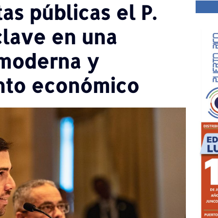
as públicas el P.
clave en una
 moderna y
ento económico