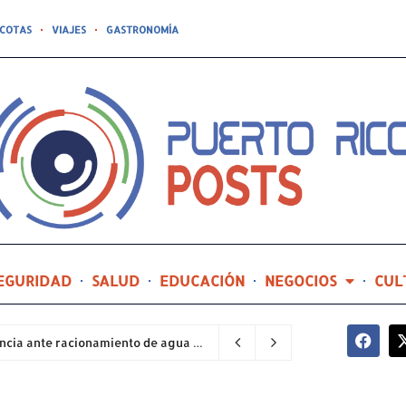
COTAS
VIAJES
GASTRONOMÍA
EGURIDAD
SALUD
EDUCACIÓN
NEGOCIOS
CUL
Sector industrial implementa planes de contingencia ante racionamiento de agua y hace un llamado a la eficiencia infraestructural