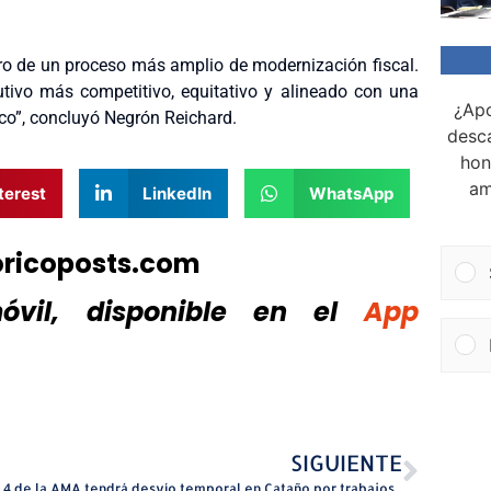
tro de un proceso más amplio de modernización fiscal.
utivo más competitivo, equitativo y alineado con una
¿Apo
co”, concluyó Negrón Reichard.
desca
hon
am
terest
LinkedIn
WhatsApp
oricoposts.com
vil, disponible
en el
App
SIGUIENTE
Ruta 4 de la AMA tendrá desvío temporal en Cataño por trabajos de construcción