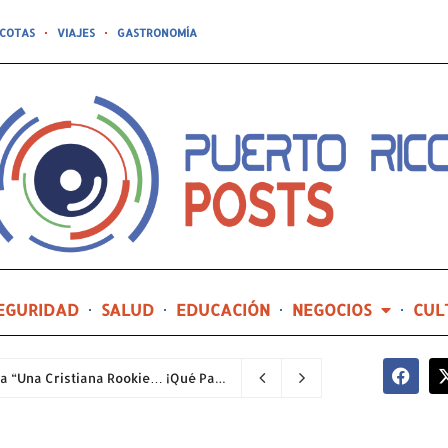
COTAS
VIAJES
GASTRONOMÍA
EGURIDAD
SALUD
EDUCACIÓN
NEGOCIOS
CUL
Joealis Filippetti regresa al teatro con la comedia “Una Cristiana Rookie… ¡Qué Papelón!”
1 hora ago