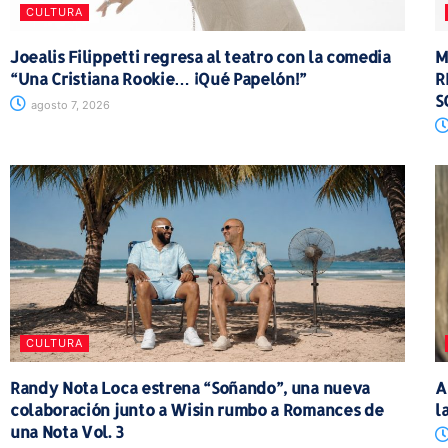
CULTURA
Joealis Filippetti regresa al teatro con la comedia
M
“Una Cristiana Rookie… ¡Qué Papelón!”
R
S
agosto 7, 2026
CULTURA
Randy Nota Loca estrena “Soñando”, una nueva
A
colaboración junto a Wisin rumbo a Romances de
l
una Nota Vol. 3