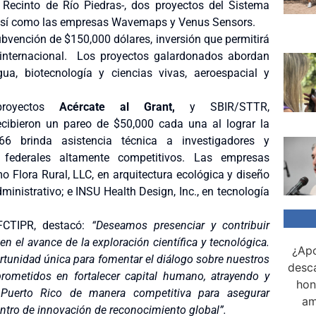
Recinto de Río Piedras-, dos proyectos del Sistema
, así como las empresas Wavemaps y Venus Sensors.
bvención de $150,000 dólares, inversión que permitirá
 internacional. Los proyectos galardonados abordan
ua, biotecnología y ciencias vivas, aeroespacial y
 proyectos
Acércate al Grant,
y SBIR/STTR,
cibieron un pareo de $50,000 cada una al lograr la
 brinda asistencia técnica a investigadores y
 federales altamente
competitivos. Las empresas
o Flora Rural, LLC, en arquitectura ecológica y diseño
ministrativo; e INSU Health Design, Inc., en tecnología
FCTIPR, destacó:
“Deseamos presenciar y contribuir
 el avance de la exploración científica y tecnológica.
¿Apo
ortunidad única para fomentar el diálogo sobre nuestros
desca
ometidos en fortalecer capital humano, atrayendo y
hon
a Puerto Rico de manera competitiva para asegurar
am
entro de innovación de reconocimiento global”.