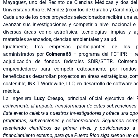
Mayagüez, uno del Recinto de Ciencias Médicas y dos del 
Universitario Ana G. Méndez (recintos de Gurabo y Carolina)
Cada uno de los once proyectos seleccionados recibirá una su
avanzar sus investigaciones y competir a nivel nacional e
diversas áreas como astrofísica, tecnologías limpias y ag
materiales avanzados, ciencias ambientales y salud.
Igualmente, tres empresas participantes de los
administrados por
Colmena66 –
programa del FCTIPR – re
adjudicación de fondos federales SBIR/STTR.
Colmena66
emprendedores para competir exitosamente por fondos
beneficiadas desarrollan proyectos en áreas estratégicas, com
sostenible; INKIT Worldwide, LLC, en desarrollo de software ad
médica.
La ingeniera
Lucy Crespo,
principal oficial ejecutiva
del 
activamente al impacto transformador de estas subvenciones en
Este evento celebra a nuestros investigadores y ofrece una op
programas, subvenciones y colaboraciones. Seguimos compr
reteniendo científicos de primer nivel, y posicionando 
financiamiento externo, para que Puerto Rico siga siendo un c