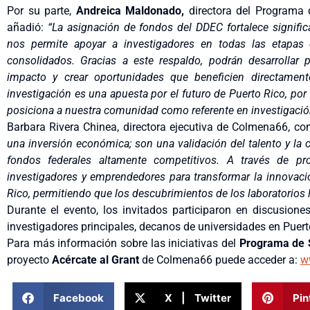
Por su parte,
Andreica Maldonado,
directora del Programa 
añadió:
“La asignación de fondos del DDEC fortalece signif
nos permite apoyar a investigadores en todas las etapas d
consolidados. Gracias a este respaldo, podrán desarrollar 
impacto y crear oportunidades que beneficien directamente
investigación es una apuesta por el futuro de Puerto Rico, por
posiciona a nuestra comunidad como referente en investigación
Barbara Rivera Chinea, directora ejecutiva de Colmena66, co
una inversión económica; son una validación del talento y la
fondos federales altamente competitivos. A través de 
investigadores y emprendedores para transformar la innovac
Rico, permitiendo que los descubrimientos de los laboratorios 
Durante el evento, los invitados participaron en discusion
investigadores principales,
decanos de universidades en Puerto
Para más información sobre las iniciativas del
Programa de 
proyecto
Acércate al Grant
de Colmena66 puede acceder a:
w
Facebook
X | Twitter
Pin