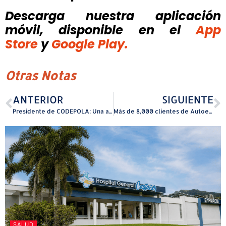
Descarga nuestra aplicación
móvil, disponible
en el
App
Store
y
Google Play.
Otras Notas
ANTERIOR
SIGUIENTE
Presidente de CODEPOLA: Una apelación judicial en el caso el enfermero no cambiaría el dictamen de inocencia
Más de 8,000 clientes de Autoexpreso son atendidos en dos años en el Centro de Servicios Integrados de Loíza
SALUD