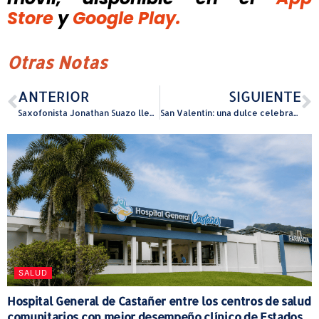
Store
y
Google Play.
Otras Notas
ANTERIOR
SIGUIENTE
Saxofonista Jonathan Suazo llevará su jazz afrolatino a El Boricua
San Valentín: una dulce celebración que puede ser peligrosa para perros y gatos
SALUD
Hospital General de Castañer entre los centros de salud
comunitarios con mejor desempeño clínico de Estados