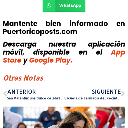
WhatsApp
Mantente bien informado en
Puertoricoposts.com
Descarga nuestra aplicación
móvil, disponible
en el
App
Store
y
Google Play.
Otras Notas
ANTERIOR
SIGUIENTE
San Valentín: una dulce celebración que puede ser peligrosa para perros y gatos
Escuela de Farmacia del Recinto de Ciencias Médicas-UPR celebra