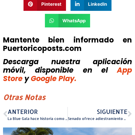
Pinterest
LinkedIn
WhatsApp
Mantente bien informado en
Puertoricoposts.com
Descarga nuestra aplicación
móvil, disponible
en el
App
Store
y
Google Play.
Otras Notas
ANTERIOR
SIGUIENTE
La Blue Gala hace historia como el evento benéfico más grande dedicado a la diabetes en Puerto Rico
Senado ofrece adiestramiento a organizaciones para fortalecer el trabajo con la juventud