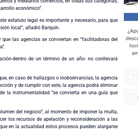
equeños y medianos comercios, en todas sus categorías,
esarrollo económico”.
ste estatuto legal es importante y necesario, para que
sión local”, añadió Barquín.
¿Apo
desca
que las agencias se conviertan en “facilitadoras del
hon
a”.
am
lación-dentro de un término de un año- no conllevará
ue, en caso de hallazgos o inobservancias, la agencia
ección y de cumplir con este, la agencia podrá eliminar
 de la instrumentalidad “se convierta en una guía que
olumen del negocio”, al momento de imponer la multa,
er los recursos de apelación y reconsideración a las
ue en la actualidad estos procesos pueden alargarse