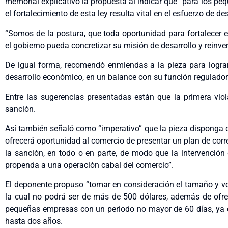
memorial explicativo la propuesta al indicar que “para los p
el fortalecimiento de esta ley resulta vital en el esfuerzo de d
“Somos de la postura, que toda oportunidad para fortalecer e
el gobierno pueda concretizar su misión de desarrollo y reinver
De igual forma, recomendó enmiendas a la pieza para lograr 
desarrollo económico, en un balance con su función regulador
Entre las sugerencias presentadas están que la primera vio
sanción.
Así también señaló como “imperativo” que la pieza disponga q
ofrecerá oportunidad al comercio de presentar un plan de corr
la sanción, en todo o en parte, de modo que la intervención
propenda a una operación cabal del comercio”.
El deponente propuso “tomar en consideración el tamaño y v
la cual no podrá ser de más de 500 dólares, además de ofrec
pequeñas empresas con un periodo no mayor de 60 días, ya q
hasta dos años.