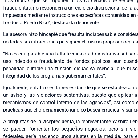
“Las multas que se imponen a los comercios que venden pr
fraudulentas, no responden a un ejercicio discrecional de la a
impuestas mediante instrucciones específicas contenidas en 
fondos a Puerto Rico”, destacó la deponente.
La asesora hizo hincapié que “resulta indispensable considera
no todas las infracciones persiguen el mismo propósito regulat
“No es equiparable una falta técnica o administrativa subsa
uso indebido o fraudulento de fondos públicos, aun cuando
penalidad cumple una función disuasiva esencial que busca
integridad de los programas gubernamentales”.
Igualmente, enfatizó en la necesidad de que se establezcan d
un aviso y las violaciones sustantivas, puesto que aplicar u
mecanismos de control interno de las agencias”, así como e
prácticas que el ordenamiento jurídico busca erradicar y san
A preguntas de la vicepresidenta, la representante Yashira L
se pueden fomentar los pequeños negocios, pero sin viol
federales, sería haciendo unos ajustes en la medida, para e