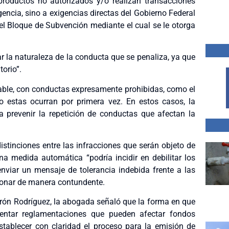
oductos no autorizados y/o realizan transacciones
gencia, sino a exigencias directas del Gobierno Federal
el Bloque de Subvención mediante el cual se le otorga
r la naturaleza de la conducta que se penaliza, ya que
orio”.
nable, con conductas expresamente prohibidas, como el
 estas ocurran por primera vez. En estos casos, la
 prevenir la repetición de conductas que afectan la
istinciones entre las infracciones que serán objeto de
na medida automática “podría incidir en debilitar los
nviar un mensaje de tolerancia indebida frente a las
cionar de manera contundente.
ebrón Rodríguez, la abogada señaló que la forma en que
entar reglamentaciones que pueden afectar fondos
stablecer con claridad el proceso para la emisión de