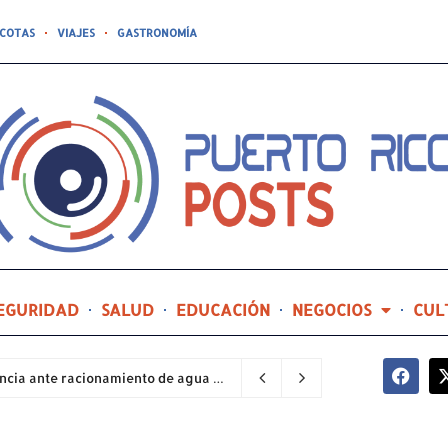
COTAS
VIAJES
GASTRONOMÍA
EGURIDAD
SALUD
EDUCACIÓN
NEGOCIOS
CUL
Sector industrial implementa planes de contingencia ante racionamiento de agua y hace un llamado a la eficiencia infraestructural