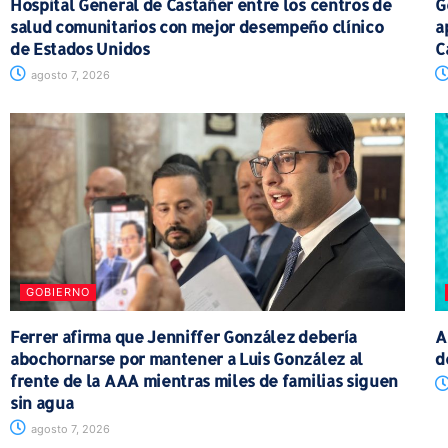
Hospital General de Castañer entre los centros de
G
salud comunitarios con mejor desempeño clínico
a
de Estados Unidos
C
agosto 7, 2026
GOBIERNO
Ferrer afirma que Jenniffer González debería
A
abochornarse por mantener a Luis González al
d
frente de la AAA mientras miles de familias siguen
sin agua
agosto 7, 2026