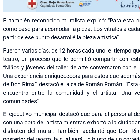
El también reconocido muralista explicó: “Para esta oc
como base para acomodar la pieza. Los vitrales a cada 
partir de ese punto desarrollé la pieza artística”.
Fueron varios días, de 12 horas cada uno, el tiempo que 
teatro, un proceso que le permitió compartir con estu
“Niños y jóvenes del taller de arte conversaron con el 
Una experiencia enriquecedora para estos que además
de Don Rimx”, destacó el alcalde Román Román. “Esta 
encuentro entre la comunidad y el artista. Una v
comunidades”.
El ejecutivo municipal
destacó que para el personal de
con una obra del artista mientras
exhortó a la ciudadan
disfruten del mural. También
,
adelantó que Don Rimx
posterior del teatro, la cual será un busto de un cor