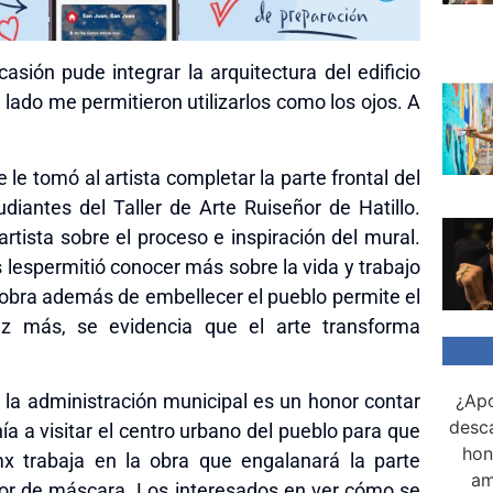
asión pude integrar la arquitectura del edificio
lado me permitieron utilizarlos como los ojos. A
le tomó al artista completar la parte frontal del
diantes del Taller de Arte Ruiseñor de Hatillo.
artista sobre el proceso e inspiración del mural.
 le
s
permitió conocer más sobre la vida y trabajo
obra además de embellecer el pueblo permite el
ez más, se evidencia que el arte transforma
 la administración municipal es un honor contar
¿Apo
desca
ía a visitar el centro urbano del pueblo para que
hon
 trabaja en la obra que engalanará la parte
am
redor de máscara. Los interesados en ver cómo se