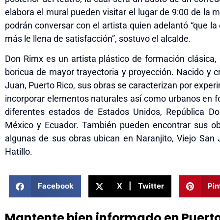
elabora
e
l
mural pueden visitar el lugar
de 9:00 de la m
podrá
n
conversar con el artista quien adelantó “que la 
más
le
llena de satisfacción”
, sostuvo el alcalde.
Don Rimx es un artista plástico de formación clásica, 
boricua de mayor trayectoria y proyección.
Nacido y c
Juan, Puerto Rico, s
us obras se caracterizan por experi
incorporar elementos naturales así como urbanos en f
diferentes estados de Estados Unidos, República D
México y Ecuador. También pueden encontrar sus obr
algunas de sus obras ubican en Naranjito, Viejo San 
Hatillo.
Facebook
X | Twitter
Pin
Mantente bien informado en Puert