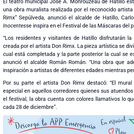
El teatro municipal José A. Monrouzeau de Hatillo e
una obra muralista realizada por el reconocido artist
Rimx” Sepúlveda, anunció el alcalde de Hatillo, Car
Inocentes
se inspira en el Festival de las Máscaras del 
“Los residentes y visitantes de Hatillo disfrutarán l
creada por el artista Don Rimx. La pieza artística se divi
cual está completada y la parte posterior la cual se e
anunció el alcalde Román Román. “Una obra que ade
inspiración a artistas de diferentes edades mientras pe
Por su parte el artista Don Rimx destacó: “El mural
especial en aquellos corredores quienes sus atuendos s
el festival, la obra cuenta con colores llamativos lo
cada
28 de diciembre
”.