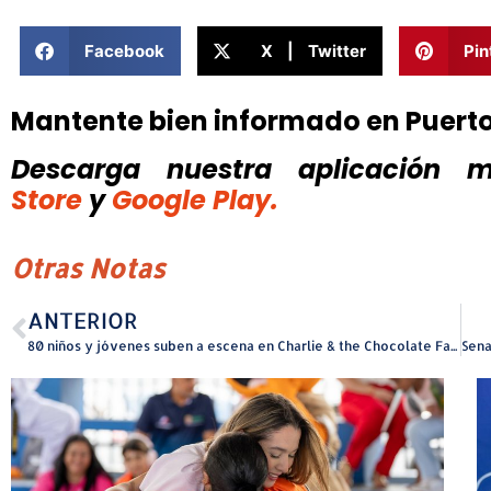
Facebook
X | Twitter
Pin
Mantente bien informado en Puert
Descarga nuestra aplicación mó
Store
y
Google Play.
Otras Notas
ANTERIOR
80 niños y jóvenes suben a escena en Charlie & the Chocolate Factory