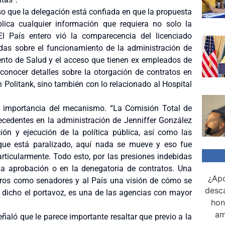
so que la delegación está confiada en que la propuesta
ica cualquier información que requiera no solo la
l País entero vió la comparecencia del licenciado
s sobre el funcionamiento de la administración de
ento de Salud y el acceso que tienen ex empleados de
onocer detalles sobre la otorgación de contratos en
 Politank, sino también con lo relacionado al Hospital
a importancia del mecanismo. “La Comisión Total de
cedentes en la administración de Jenniffer González
ón y ejecución de la política pública, así como las
 que está paralizado, aquí nada se mueve y eso fue
articularmente. Todo esto, por las presiones indebidas
 la aprobación o en la denegatoria de contratos. Una
¿Apo
tros como senadores y al País una visión de cómo se
desca
dicho el portavoz, es una de las agencias con mayor
hon
am
ñaló que le parece importante resaltar que previo a la