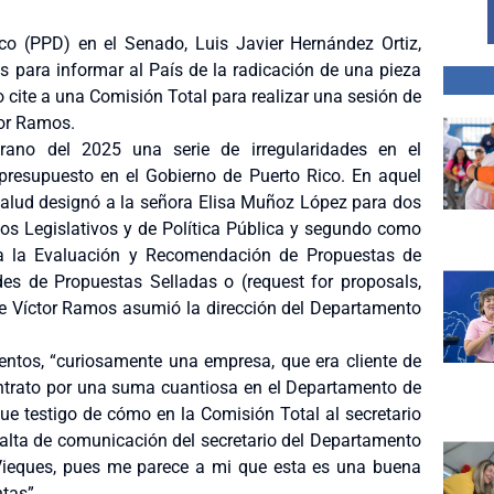
co (PPD) en el Senado, Luis Javier Hernández Ortiz,
 para informar al País de la radicación de una pieza
o cite a una Comisión Total para realizar una sesión de
tor Ramos.
rano del 2025 una serie de irregularidades en el
resupuesto en el Gobierno de Puerto Rico. En aquel
lud designó a la señora Elisa Muñoz López para dos
os Legislativos y de Política Pública y segundo como
a la Evaluación y Recomendación de Propuestas de
des de Propuestas Selladas o (request for proposals,
que Víctor Ramos asumió la dirección del Departamento
ntos, “curiosamente una empresa, que era cliente de
ntrato por una suma cuantiosa en el Departamento de
ue testigo de cómo en la Comisión Total al secretario
falta de comunicación del secretario del Departamento
 Vieques, pues me parece a mi que esta es una buena
tas”.