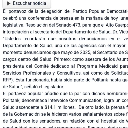
Escuchar noticia
El portavoz de la delegación del Partido Popular Democráti
celebró una conferencia de prensa en la mañana de hoy lunes
legislativa, Resolución del Senado 473, para que el Alto Cuerp
interpelación al secretario del Departamento de Salud, Dr. Vic
“Ustedes recordarán que nosotros denunciamos en el ve
Departamento de Salud, una de las agencias con el mayor p
momento denunciamos que mayo de 2025, el Secretario de Sa
cargos dentro del Salud. Primero: como asesora de los Asunt
presidenta del Comité dedicado al Programa Medicaid par
Servicios Profesionales y Consultivos, así como de Solicitu
RFP). Esta funcionaria, había sido parte de Politank hasta 
de Salud”, señaló el legislador.
El portavoz popular añadió que la par con dichos nombramie
Politank, denominada Intervoice Communication, logra un co
Salud ascendente a $14.1 millones. De otro lado, la prensa f
de la Gobernación se le hicieron varios señalamientos sobre 
de Salud con los senadores, en relación con el hospital de
oportunidad para que este comparezca al Senado y rinda cuen