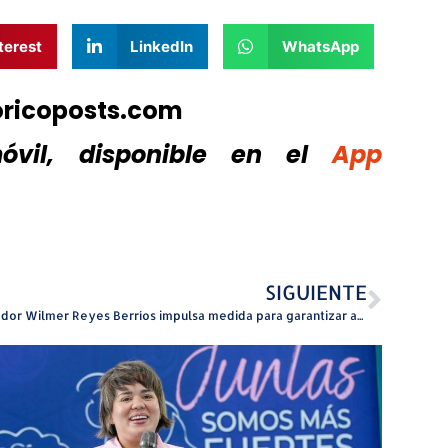
terest
LinkedIn
WhatsApp
oricoposts.com
vil, disponible
en el
App
SIGUIENTE
Senador Wilmer Reyes Berríos impulsa medida para garantizar acceso a representación legal en reclamaciones laborales