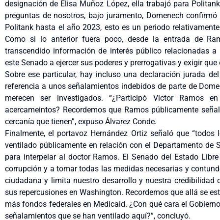
designación de Elisa Muñoz López, ella trabajó para Politan
preguntas de nosotros, bajo juramento, Domenech confirmó
Politank hasta el año 2023, esto es un periodo relativament
Como si lo anterior fuera poco, desde la entrada de Ra
transcendido información de interés público relacionadas a
este Senado a ejercer sus poderes y prerrogativas y exigir que
Sobre ese particular, hay incluso una declaración jurada del
referencia a unos señalamientos indebidos de parte de Domen
merecen ser investigados. “¿Participó Victor Ramos e
acercameintos? Recordemos que Ramos públicamente señaló
cercanía que tienen”, expuso Álvarez Conde.
Finalmente, el portavoz Hernández Ortiz señaló que “todos l
ventilado públicamente en relación con el Departamento de S
para interpelar al doctor Ramos. El Senado del Estado Libr
corrupción y a tomar todas las medidas necesarias y contund
ciudadana y limita nuestro desarrollo y nuestra credibilidad
sus repercusiones en Washington. Recordemos que allá se está
más fondos federales en Medicaid. ¿Con qué cara el Gobierno 
señalamientos que se han ventilado aquí?”, concluyó.