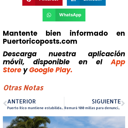
WhatsApp
Mantente bien informado en
Puertoricoposts.com
Descarga nuestra aplicación
móvil, disponible
en el
App
Store
y
Google Play.
Otras Notas
ANTERIOR
SIGUIENTE
Puerto Rico mantiene estabilidad laboral: desempleo se reduce a 5.6% y aumenta el empleo en febrero de 2026
Remará 100 millas para denunciar crisis energética y promover acceso a energía solar