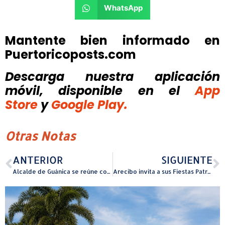
WhatsApp
Mantente bien informado en
Puertoricoposts.com
Descarga nuestra aplicación
móvil, disponible
en el
App
Store
y
Google Play.
Otras Notas
ANTERIOR
SIGUIENTE
Alcalde de Guánica se reúne con la EPA y Vivienda para discutir rehabilitación del Malecón y control de inundaciones
Arecibo invita a sus Fiestas Patronales en honor a San Felipe Apóstol este fin de semana