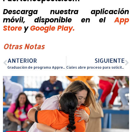
Descarga nuestra aplicación
móvil, disponible
en el
App
Store
y
Google Play.
Otras Notas
ANTERIOR
SIGUIENTE
Graduación de programa Apprenticeship fortalece fuerza laboral en Hotel El Conquistador en Fajardo
Ciales abre proceso para solicitar cisternas