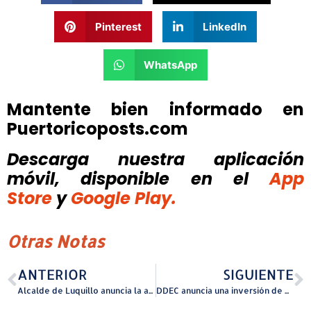
Pinterest
LinkedIn
WhatsApp
Mantente bien informado en
Puertoricoposts.com
Descarga nuestra aplicación
móvil, disponible
en el
App
Store
y
Google Play.
Otras Notas
ANTERIOR
SIGUIENTE
Alcalde de Luquillo anuncia la adquisición de moderna ambulancia municipal equipada para reforzar servicios de emergencias médicas
DDEC anuncia una inversión de más de $36.2 millones de Onovexa en Humacao