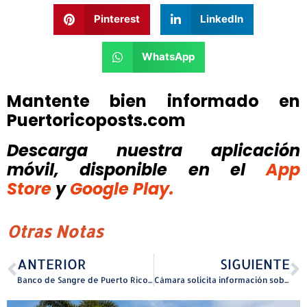
Pinterest
LinkedIn
WhatsApp
Mantente bien informado en
Puertoricoposts.com
Descarga nuestra aplicación
móvil, disponible
en el
App
Store
y
Google Play.
Otras Notas
ANTERIOR
SIGUIENTE
Banco de Sangre de Puerto Rico en Centro Médico exhorta a la ciudadanía a donar plaquetas
Cámara solicita información sobre tarifas de peajes y costos de carriles expreso