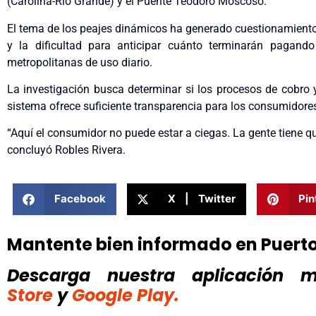
(Carolina-Río Grande) y el Puente Teodoro Moscoso.
El tema de los peajes dinámicos ha generado cuestionamientos
y la dificultad para anticipar cuánto terminarán pagando
metropolitanas de uso diario.
La investigación busca determinar si los procesos de cobro y 
sistema ofrece suficiente transparencia para los consumidore
“Aquí el consumidor no puede estar a ciegas. La gente tiene q
concluyó Robles Rivera.
Facebook
X | Twitter
Pin
Mantente bien informado en Puert
Descarga nuestra aplicación mó
Store
y
Google Play.