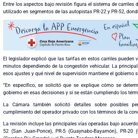
Entre los aspectos bajo revisión figura el sistema de carriles
utilizado en segmentos de las autopistas PR-22 y PR-52, donde
El legislador explicó que las tarifas en estos carriles pueden
minutos dependiendo de la congestión vehicular. La principa
esos ajustes y qué nivel de supervisión mantiene el gobierno 
“En específico, se solicitó que se explique cómo se determi
gobierno en esas decisiones y si se están cumpliendo los térmi
La Cámara también solicitó detalles sobre posibles pe
cumplimiento del operador privado con los términos de la con
La revisión incluye las principales vías operadas bajo acuerdos
52 (San Juan-Ponce), PR-5 (Guaynabo-Bayamón), PR-20 (