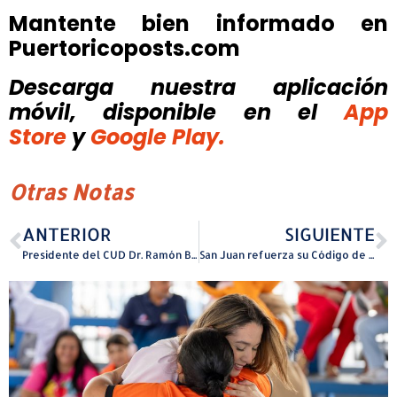
Mantente bien informado en
Puertoricoposts.com
Descarga nuestra aplicación
móvil, disponible
en el
App
Store
y
Google Play.
Otras Notas
ANTERIOR
SIGUIENTE
Presidente del CUD Dr. Ramón Barquín fortalece alianzas estratégicas entre Puerto Rico y Malta
San Juan refuerza su Código de Orden Público con medidas más ágiles contra ruidos innecesarios y manejo inadecuado de desperdicios