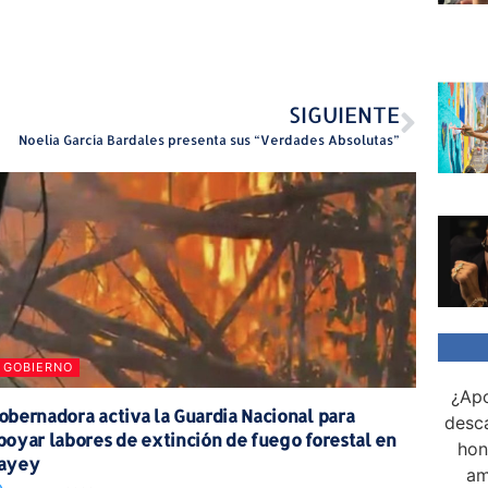
SIGUIENTE
Noelia García Bardales presenta sus “Verdades Absolutas”
GOBIERNO
¿Apo
obernadora activa la Guardia Nacional para
desca
poyar labores de extinción de fuego forestal en
hon
ayey
am