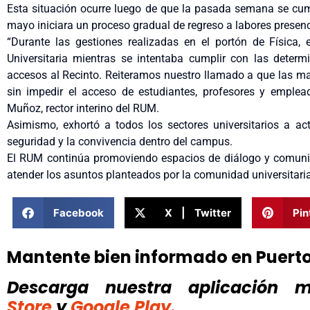
Esta situación ocurre luego de que la pasada semana se cump
mayo iniciara un proceso gradual de regreso a labores presenc
“Durante las gestiones realizadas en el portón de Física,
Universitaria mientras se intentaba cumplir con las determ
accesos al Recinto. Reiteramos nuestro llamado a que las ma
sin impedir el acceso de estudiantes, profesores y emple
Muñoz, rector interino del RUM.
Asimismo, exhortó a todos los sectores universitarios a a
seguridad y la convivencia dentro del campus.
El RUM continúa promoviendo espacios de diálogo y comunic
atender los asuntos planteados por la comunidad universitaria
Facebook
X | Twitter
Pin
Mantente bien informado en Puert
Descarga nuestra aplicación mó
Store
y
Google Play.