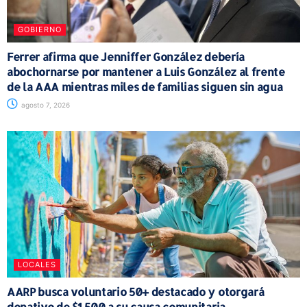
GOBIERNO
Ferrer afirma que Jenniffer González debería
abochornarse por mantener a Luis González al frente
de la AAA mientras miles de familias siguen sin agua
agosto 7, 2026
LOCALES
AARP busca voluntario 50+ destacado y otorgará
donativo de $1,500 a su causa comunitaria