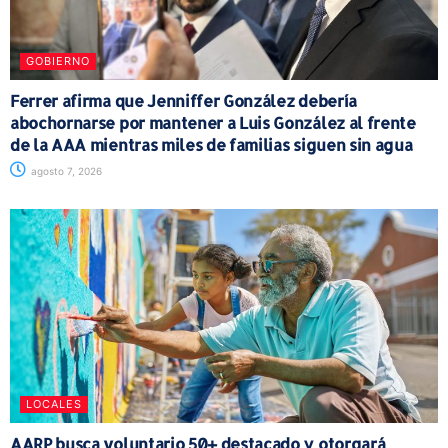
GOBIERNO
Ferrer afirma que Jenniffer González debería
abochornarse por mantener a Luis González al frente
de la AAA mientras miles de familias siguen sin agua
agosto 7, 2026
LOCALES
AARP busca voluntario 50+ destacado y otorgará