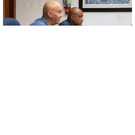
ENCUESTA
¿Apoyas enmendar la ley para permitir un descanso
digno junto a nuestras mascotas, honrando el vínculo
de lealtad, alegría y amor incondicional que nos
brindaron durante toda su vida?
Si