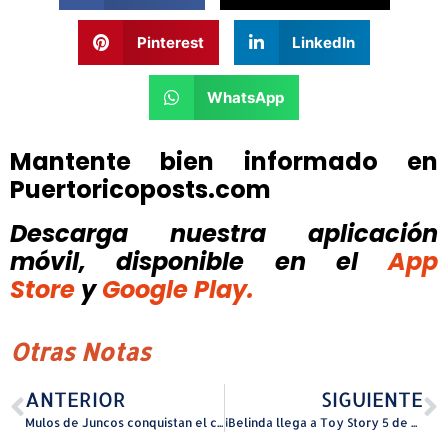
Pinterest
LinkedIn
WhatsApp
Mantente bien informado en
Puertoricoposts.com
Descarga nuestra aplicación
móvil, disponible
en el
App
Store
y
Google Play.
Otras Notas
ANTERIOR
SIGUIENTE
Mulos de Juncos conquistan el campeonato del Este y avanzan al Carnaval de Campeones
¡Belinda llega a Toy Story 5 de Disney y Pixar!