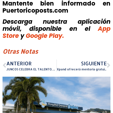
Mantente bien informado en
Puertoricoposts.com
Descarga nuestra aplicación
móvil, disponible
en el
App
Store
y
Google Play.
Otras Notas
ANTERIOR
SIGUIENTE
JUNCOS CELEBRA EL TALENTO, LA CULTURA Y LAS ARTES CON EXITOSAS PRESENTACIONES DE SUS TALLERES MUNICIPALES
Xpand ofrecerá mentoría gratuita a empresas locales que buscan escalar en Puerto Rico