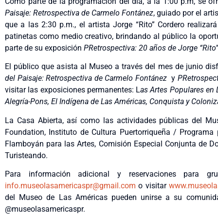
Como parte de la programación del día, a la 1:00 p.m, se ofr
Paisaje: Retrospectiva de Carmelo Fontánez
, guiado por el ar
que a las 2:30 p.m., el artista Jorge “Rito” Cordero realiza
patinetas como medio creativo, brindando al público la opor
parte de su exposición
PRetrospectiva: 20 años de Jorge “Rito
El público que asista al Museo a través del mes de junio di
del Paisaje: Retrospectiva de Carmelo Fontánez
y
PRetrospect
visitar las exposiciones permanentes: L
as Artes Populares en 
Alegría-Pons, El Indígena de Las Américas, Conquista y Coloni
La Casa Abierta, así como las actividades públicas del Mu
Foundation, Instituto de Cultura Puertorriqueña / Programa
Flamboyán para las Artes, Comisión Especial Conjunta de Do
Turisteando.
Para información adicional y reservaciones para gr
info.museolasamericaspr@gmail.com
o visitar
www.museolas
del Museo de Las Américas pueden unirse a su comunida
@museolasamericaspr.