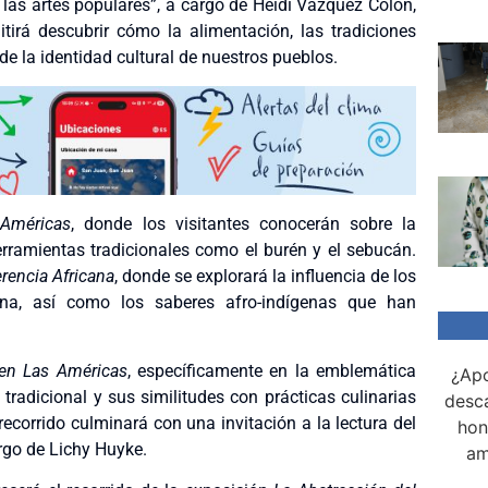
 las artes populares”, a cargo de Heidi Vázquez Colón,
rá descubrir cómo la alimentación, las tradiciones
e la identidad cultural de nuestros pueblos.
 Américas
, donde los visitantes conocerán sobre la
erramientas tradicionales como el burén y el sebucán.
rencia Africana
, donde se explorará la influencia de los
ana, así como los saberes afro-indígenas que han
 en Las Américas
, específicamente en la emblemática
¿Apo
tradicional y sus similitudes con prácticas culinarias
desca
recorrido culminará con una invitación a la lectura del
hon
argo de Lichy Huyke.
am