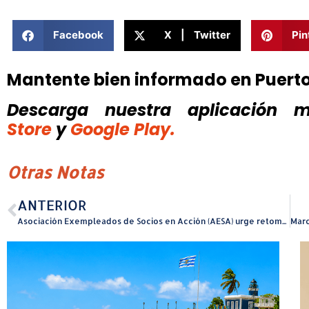
Facebook
X | Twitter
Pin
Mantente bien informado en Puert
Descarga nuestra aplicación mó
Store
y
Google Play.
Otras Notas
ANTERIOR
Asociación Exempleados de Socios en Acción (AESA) urge retomar propuesta para establecer hospital geriátrico especializado en Puerto Rico