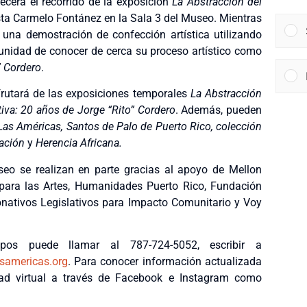
ecerá el recorrido de la exposición
La Abstracción del
tista Carmelo Fontánez en la Sala 3 del Museo. Mientras
rá una demostración de confección artística utilizando
tunidad de conocer de cerca su proceso artístico como
” Cordero
.
sfrutará de las exposiciones temporales
La Abstracción
iva: 20 años de Jorge “Rito” Cordero
. Además, pueden
Las Américas, Santos de Palo de Puerto Rico, colección
zación
y
Herencia Africana.
seo se realizan en parte gracias al apoyo de Mellon
 para las Artes, Humanidades Puerto Rico, Fundación
nativos Legislativos para Impacto Comunitario y Voy
upos puede llamar al 787-724-5052, escribir a
americas.org
. Para conocer información actualizada
d virtual a través de Facebook e Instagram como