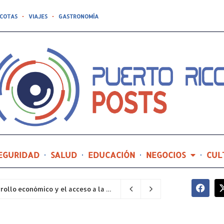
COTAS
VIAJES
GASTRONOMÍA
EGURIDAD
SALUD
EDUCACIÓN
NEGOCIOS
CUL
CODEVI,CD reafirma su compromiso con el desarrollo económico y el acceso a la vivienda en Vieques
36 minutos ago