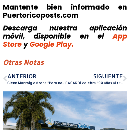
Mantente bien informado en
Puertoricoposts.com
Descarga nuestra aplicación
móvil, disponible
en el
App
Store
y
Google Play.
Otras Notas
ANTERIOR
SIGUIENTE
Glenn Monroig estrena “Pero no te extraño” junto a Gilberto Santa Rosa
BACARDÍ celebra “90 años al ritmo de PR”