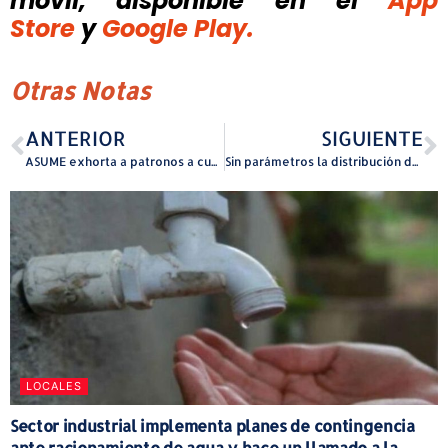
móvil, disponible
en el
App
Store
y
Google Play.
Otras Notas
ANTERIOR
SIGUIENTE
ASUME exhorta a patronos a cumplir con registro que agiliza el cobro de pensiones alimentarias
Sin parámetros la distribución de $4.7 millones provenientes de las máquinas de juegos de azar
LOCALES
Sector industrial implementa planes de contingencia
ante racionamiento de agua y hace un llamado a la