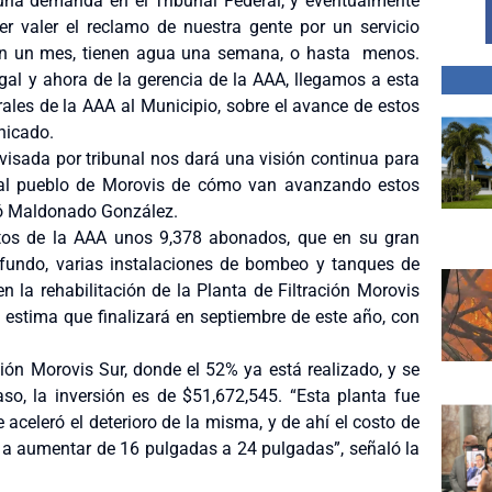
una demanda en el Tribunal Federal, y eventualmente
er valer el reclamo de nuestra gente por un servicio
en un mes, tienen agua una semana, o hasta menos.
gal y ahora de la gerencia de la AAA, llegamos a esta
rales de la AAA al Municipio, sobre el avance de estos
nicado.
visada por tribunal nos dará una visión continua para
 al pueblo de Morovis de cómo van avanzando estos
dió Maldonado González.
datos de la AAA unos 9,378 abonados, que en su gran
ofundo, varias instalaciones de bombeo y tanques de
n la rehabilitación de la Planta de Filtración Morovis
 estima que finalizará en septiembre de este año, con
ción Morovis Sur, donde el 52% ya está realizado, y se
aso, la inversión es de $51,672,545. “Esta planta fue
 aceleró el deterioro de la misma, y de ahí el costo de
va a aumentar de 16 pulgadas a 24 pulgadas”, señaló la