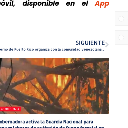
vil, disponible
en el
App
SIGUIENTE
Gobierno de Puerto Rico organiza con la comunidad venezolana el envío de ayuda para los damnificados por los terremotos
GOBIERNO
obernadora activa la Guardia Nacional para
poyar labores de extinción de fuego forestal en