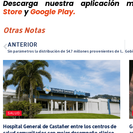
Descarga nuestra aplicación mó
Store
y
Google Play.
Otras Notas
ANTERIOR
Sin parámetros la distribución de $4.7 millones provenientes de las máquinas de juegos de azar
SALUD
Hospital General de Castañer entre los centros de
G
salud comunitarios con mejor desempeño clínico
a