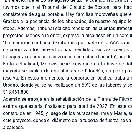
“En efecto, fue el 20 de agosto de 2019 cuando radicamos 
tuvimos que ir al Tribunal del Circuito de Boston, para hac
consistente de agua potable. Hay familias moroveñas que 
Gracias a la paciencia de los abonados, de nuestro equipo le
etapa. Ademas, Tribunal solicitó rendición de cuentas trimest
proyectos. Manos a la obra”, expresó la alcaldesa en un comu
“La rendición continua de informes por parte de la AAA super
de cómo van los proyectos para rendirle a su vez cuentas
trabajos y cuando se resolverá con finalidad el asunto”, aña
En la actualidad, Morovis tiene registrado en la base de 
mayoría se suplen de dos plantas de filtración, un pozo pr
reserva. En estos momentos, la corporación pública trabaja e
Urbano, donde ya se ha realizado un 59% de las labores, y se
$13,461,800.
Además se trabaja en la rehabilitación de la Planta de Filtra
estima que estaría finalizado para abril de 2027. En este c
construida en 1945, y luego de los huracanes Irma y María, se
este proyecto, donde el diámetro de la tubería de fuerza se 
alcaldesa.