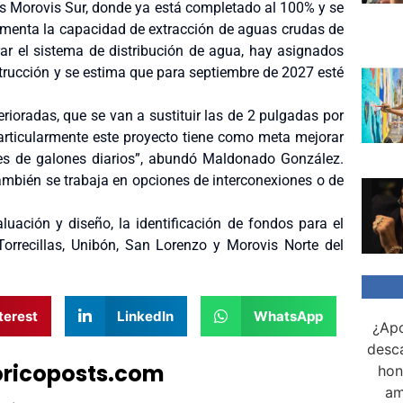
s Morovis Sur, donde ya está completado al 100% y se
aumenta la capacidad de extracción de aguas crudas de
ar el sistema de distribución de agua, hay asignados
trucción y se estima que para septiembre de 2027 esté
rioradas, que se van a sustituir las de 2 pulgadas por
rticularmente este proyecto tiene como meta mejorar
nes de galones diarios”, abundó Maldonado González.
también se trabaja en opciones de interconexiones o de
uación y diseño, la identificación de fondos para el
orrecillas, Unibón, San Lorenzo y Morovis Norte del
terest
LinkedIn
WhatsApp
¿Apo
desca
oricoposts.com
hon
am