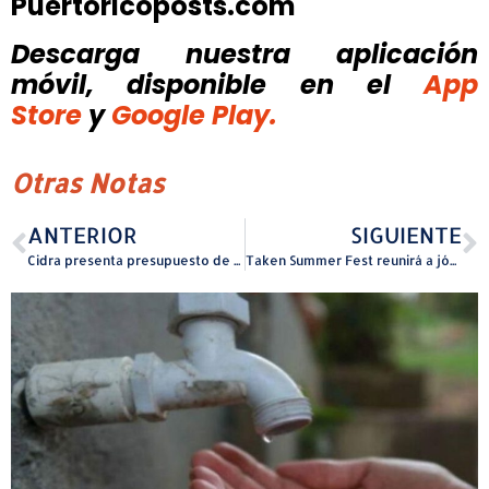
Puertoricoposts.com
Descarga nuestra aplicación
móvil, disponible
en el
App
Store
y
Google Play.
Otras Notas
ANTERIOR
SIGUIENTE
Cidra presenta presupuesto de $17.1 millones para el próximo año fiscal con aumento de más de $4 millones en ingresos proyectados
Taken Summer Fest reunirá a jóvenes en Manatí