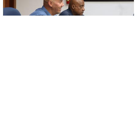
ENCUESTA
¿Apoyas enmendar la ley para permitir un descanso
digno junto a nuestras mascotas, honrando el vínculo
de lealtad, alegría y amor incondicional que nos
brindaron durante toda su vida?
Si
No