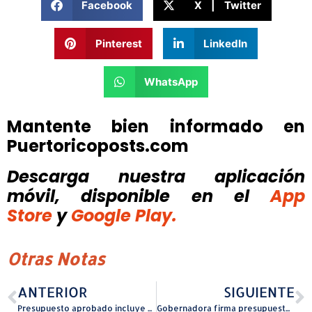
Facebook
X | Twitter
Pinterest
LinkedIn
WhatsApp
Mantente bien informado en
Puertoricoposts.com
Descarga nuestra aplicación
móvil, disponible
en el
App
Store
y
Google Play.
Otras Notas
ANTERIOR
SIGUIENTE
Presupuesto aprobado incluye $2 millones para impulsar centro de rehabilitación de SER en el oeste
Gobernadora firma presupuesto, prioriza servicios directos a la gente y ejerce vetos de línea para fortalecer la responsabilidad fiscal