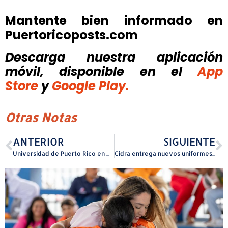
Mantente bien informado en
Puertoricoposts.com
Descarga nuestra aplicación
móvil, disponible
en el
App
Store
y
Google Play.
Otras Notas
ANTERIOR
SIGUIENTE
Universidad de Puerto Rico en Utuado celebra la graduación de nuevos profesionales en su 45.ª Colación de Grados
Cidra entrega nuevos uniformes a sus vigilantes municipales para fortalecer las seguridad