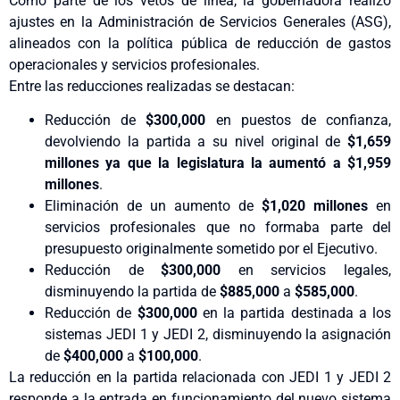
Como parte de los vetos de línea, la gobernadora realizó
ajustes en la Administración de Servicios Generales (ASG),
alineados con la política pública de reducción de gastos
operacionales y servicios profesionales.
Entre las reducciones realizadas se destacan:
Reducción de
$300,000
en puestos de confianza,
devolviendo la partida a su nivel original de
$1,659
millones ya que la legislatura la aumentó a $1,959
millones
.
Eliminación de un aumento de
$1,020 millones
en
servicios profesionales que no formaba parte del
presupuesto originalmente sometido por el Ejecutivo.
Reducción de
$300,000
en servicios legales,
disminuyendo la partida de
$885,000
a
$585,000
.
Reducción de
$300,000
en la partida destinada a los
sistemas JEDI 1 y JEDI 2, disminuyendo la asignación
de
$400,000
a
$100,000
.
La reducción en la partida relacionada con JEDI 1 y JEDI 2
responde a la entrada en funcionamiento del nuevo sistema