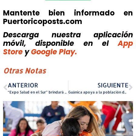
Mantente bien informado en
Puertoricoposts.com
Descarga nuestra aplicación
móvil, disponible
en el
App
Store
y
Google Play.
Otras Notas
ANTERIOR
SIGUIENTE
“Expo Salud en el Sur” brindará acceso gratuito a dermatología especializada y una amplia gama de servicios integrales de salud
Guánica apoya a la población de bajos recursos con radicación de la Planilla Senior sin costo