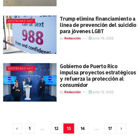
Trump elimina financiamiento a
DESTACADO HOY
línea de prevención del suicidio
para jóvenes LGBT
by
Redacción
junio 19, 2025
Gobierno de Puerto Rico
DESTACADO HOY
impulsa proyectos estratégicos
y refuerza la protección al
consumidor
by
Redacción
junio 12, 2025
1
…
12
13
14
…
17