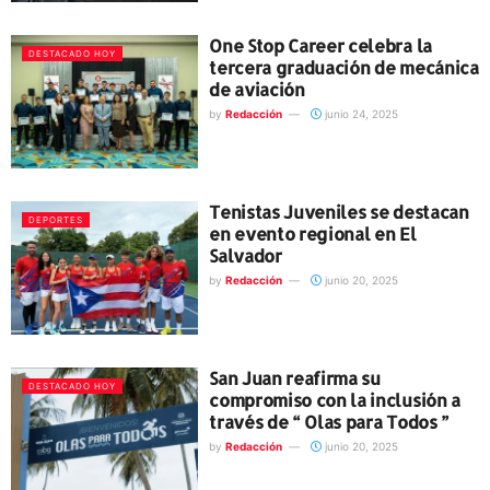
One Stop Career celebra la
DESTACADO HOY
tercera graduación de mecánica
de aviación
by
Redacción
junio 24, 2025
Tenistas Juveniles se destacan
DEPORTES
en evento regional en El
Salvador
by
Redacción
junio 20, 2025
San Juan reafirma su
DESTACADO HOY
compromiso con la inclusión a
través de “ Olas para Todos ”
by
Redacción
junio 20, 2025