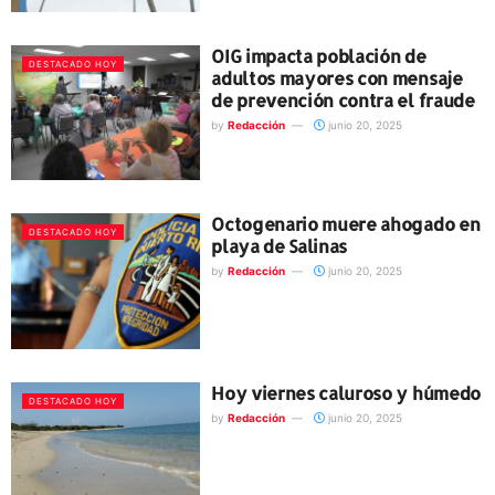
OIG impacta población de
DESTACADO HOY
adultos mayores con mensaje
de prevención contra el fraude
by
Redacción
junio 20, 2025
Octogenario muere ahogado en
DESTACADO HOY
playa de Salinas
by
Redacción
junio 20, 2025
Hoy viernes caluroso y húmedo
DESTACADO HOY
by
Redacción
junio 20, 2025