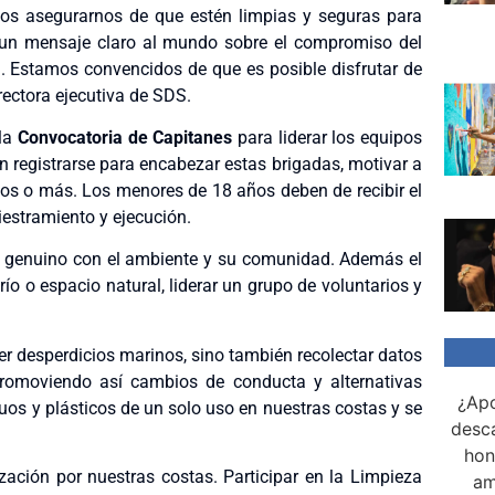
os asegurarnos de que estén limpias y seguras para
iar un mensaje claro al mundo sobre el compromiso del
d. Estamos convencidos de que es posible disfrutar de
rectora ejecutiva de SDS.
 la
Convocatoria de Capitanes
para liderar los equipos
en registrarse para encabezar estas brigadas, motivar a
os o más. Los menores de 18 años deben de recibir el
estramiento y ejecución.
o genuino con el ambiente y su comunidad. Además el
ío o espacio natural, liderar un grupo de voluntarios y
er desperdicios marinos, sino también recolectar datos
 promoviendo así cambios de conducta y alternativas
¿Apo
duos y plásticos de un solo uso en nuestras costas y se
desca
hon
zación por nuestras costas. Participar en la Limpieza
am