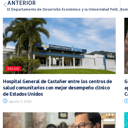
ANTERIOR
El Departamento de Desarrollo Económico y la Universidad Politécnica se alían para desarrollar un mapa interactivo del ecosistema logístico de Puerto Rico
SALUD
Hospital General de Castañer entre los centros de
G
salud comunitarios con mejor desempeño clínico
a
de Estados Unidos
C
agosto 7, 2026