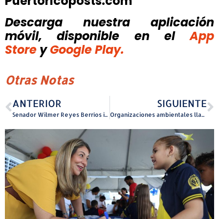
Puertoricoposts.com
Descarga nuestra aplicación
móvil, disponible
en el
App
Store
y
Google Play.
Otras Notas
ANTERIOR
SIGUIENTE
Senador Wilmer Reyes Berríos impulsa medida para garantizar acceso a representación legal en reclamaciones laborales
Organizaciones ambientales llaman a defender las costas durante el 18vo Festival del Tinglar