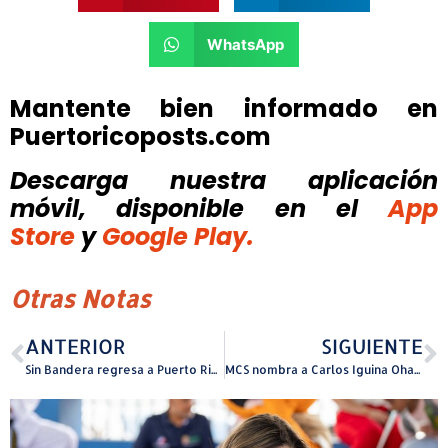
WhatsApp
Mantente bien informado en
Puertoricoposts.com
Descarga nuestra aplicación
móvil, disponible
en el
App
Store
y
Google Play.
Otras Notas
ANTERIOR
SIGUIENTE
Sin Bandera regresa a Puerto Rico con su nueva gira “Escenas Tour”
MCS nombra a Carlos Iguina Oharriz como presidente de MCS Life Insurance Company y MCS General Insurance Agency (GIA)