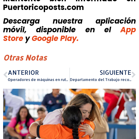
Puertoricoposts.com
Descarga nuestra aplicación
móvil, disponible
en el
App
Store
y
Google Play.
Otras Notas
ANTERIOR
SIGUIENTE
Operadores de máquinas en ruta se apuntan primera victoria judicial contra la Comisión de Juegos
Departamento del Trabajo reconoce el talento estudiantil en certamen que conmemora los 95 años de historia de la agencia Iniciativa promueve la creación de afiche del aniversario de la agencia