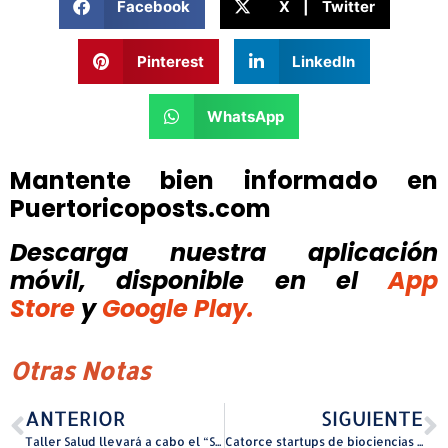
Facebook
X | Twitter
Pinterest
LinkedIn
WhatsApp
Mantente bien informado en
Puertoricoposts.com
Descarga nuestra aplicación
móvil, disponible
en el
App
Store
y
Google Play.
Otras Notas
ANTERIOR
SIGUIENTE
Taller Salud llevará a cabo el “Simposio Comunitario por la Salud de las Mujeres” para promover el diálogo sobre equidad, acceso a la salud y bienestar de las mujeres en Puerto Rico
Catorce startups de biociencias se dirigen a Tech Week NYC tras el Showcase de BioLeap en Puerto Rico.