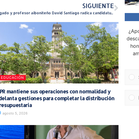
SIGUIENTE
Abogado y profesor aiboniteño David Santiago radica candidatura para presidente Comité Municipal de Aibonito por el PPD
¿Apo
desca
hon
am
EDUCACIÓN
PR mantiene sus operaciones con normalidad y
delanta gestiones para completar la distribución
resupuestaria
agosto 5, 2026