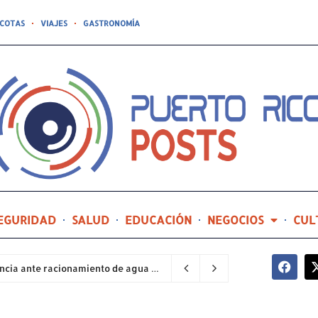
COTAS
VIAJES
GASTRONOMÍA
EGURIDAD
SALUD
EDUCACIÓN
NEGOCIOS
CUL
Sector industrial implementa planes de contingencia ante racionamiento de agua y hace un llamado a la eficiencia infraestructural