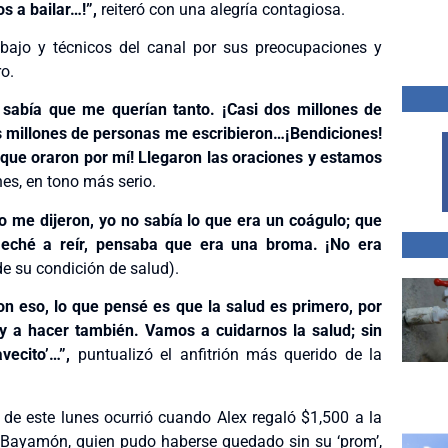
s a bailar…!”,
reiteró con una alegría contagiosa.
bajo y técnicos del canal por sus preocupaciones y
ro.
 sabía que me querían tanto. ¡Casi dos millones de
os millones de personas me escribieron…¡Bendiciones!
, que oraron por mí! Llegaron las oraciones y estamos
es, en tono más serio.
 me dijeron, yo no sabía lo que era un coágulo; que
eché a reír, pensaba que era una broma. ¡No era
de su condición de salud).
n eso, lo que pensé es que la salud es primero, por
oy a hacer también. Vamos a cuidarnos la salud; sin
vecito’…”,
puntualizó el anfitrión más querido de la
de este lunes ocurrió cuando Alex regaló $1,500 a la
 Bayamón, quien pudo haberse quedado sin su ‘prom’,