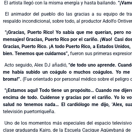
El artista llegó con la misma energía y hasta bailando.
“¡Vamo
El animador del pueblo dio las gracias a su equipo de tra
respaldo incondicional, sobre todo, al productor Adolfo Ontive
“¡Gracias, Puerto Rico! Yo sabía que me querían, pero no
mensajes! Gracias, Puerto Rico por el cariño. ¡Wao! Casi d
Gracias, Puerto Rico. ¡A todo Puerto Rico, a Estados Unidos
bien. Tenemos que cuidarnos”,
fueron sus primeras expresion
Acto seguido, Alex DJ añadió,
“de todo uno aprende. Cuando
me había subido un coágulo o muchos coágulos. Yo me 
broma!”.
(Fue orientado por personal médico sobre el peligro 
“¡Estamos aquí! Todo tiene un propósito… Cuando me dijero
encima de todo. Cuídense y gracias por el cariño. Yo lo v
salud no tenemos nada… El cardiólogo me dijo, ‘Alex, sua
televisión puertorriqueña.
Uno de los momentos más especiales del espacio televisivo 
clase graduanda Kairo, de la Escuela Cacique Agüeybaná de