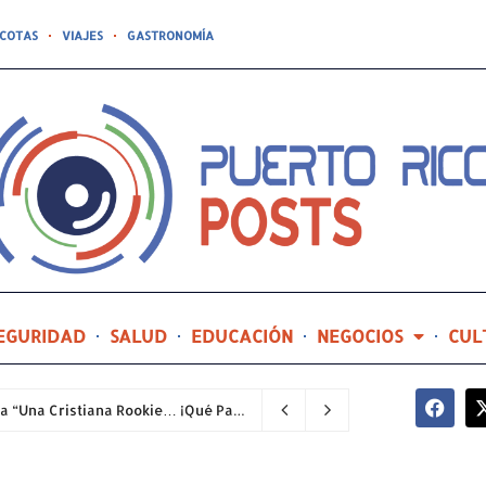
COTAS
VIAJES
GASTRONOMÍA
EGURIDAD
SALUD
EDUCACIÓN
NEGOCIOS
CUL
Joealis Filippetti regresa al teatro con la comedia “Una Cristiana Rookie… ¡Qué Papelón!”
2 horas ago