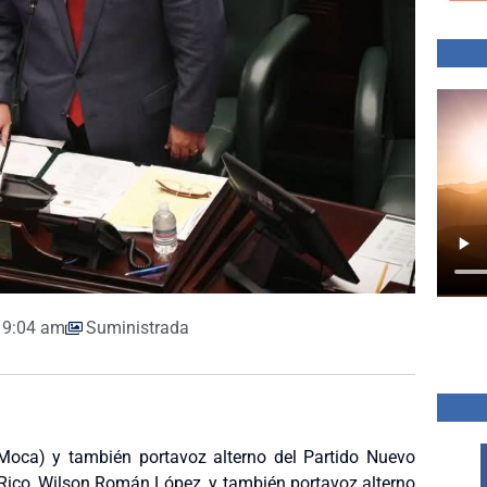
9:04 am
Suministrada
y Moca) y también portavoz alterno del Partido Nuevo
Rico, Wilson Román López, y también portavoz alterno