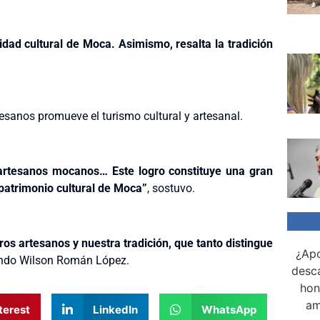
idad cultural de Moca. Asimismo, resalta la tradición
rtesanos promueve el turismo cultural y artesanal.
 artesanos mocanos… Este logro constituye una gran
l patrimonio cultural de Moca”
, sostuvo.
ros artesanos y nuestra tradición, que tanto distingue
¿Apo
iendo Wilson Román López.
desca
hon
am
terest
LinkedIn
WhatsApp