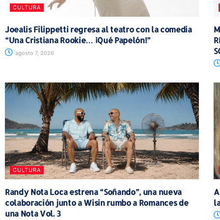
CULTURA
Joealis Filippetti regresa al teatro con la comedia
M
“Una Cristiana Rookie… ¡Qué Papelón!”
R
S
agosto 7, 2026
CULTURA
Randy Nota Loca estrena “Soñando”, una nueva
A
colaboración junto a Wisin rumbo a Romances de
l
una Nota Vol. 3