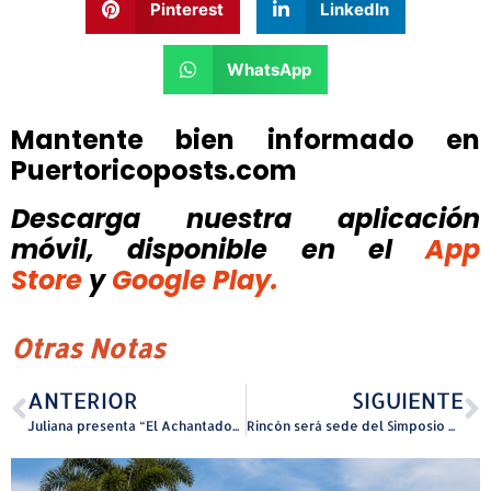
Pinterest
LinkedIn
WhatsApp
Mantente bien informado en
Puertoricoposts.com
Descarga nuestra aplicación
móvil, disponible
en el
App
Store
y
Google Play.
Otras Notas
ANTERIOR
SIGUIENTE
Juliana presenta “El Achantado”, su nuevo sencillo inspirado en una expresión colombiana
Rincón será sede del Simposio Deportivo sobre desarrollo integral, deporte y psicología