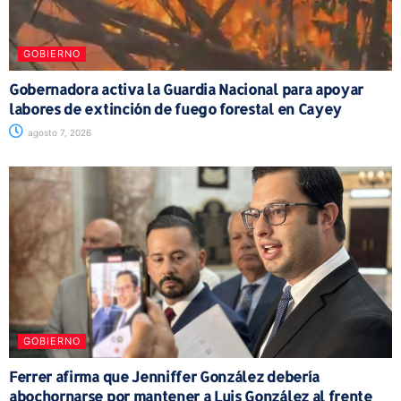
GOBIERNO
Gobernadora activa la Guardia Nacional para apoyar
labores de extinción de fuego forestal en Cayey
agosto 7, 2026
GOBIERNO
Ferrer afirma que Jenniffer González debería
abochornarse por mantener a Luis González al frente