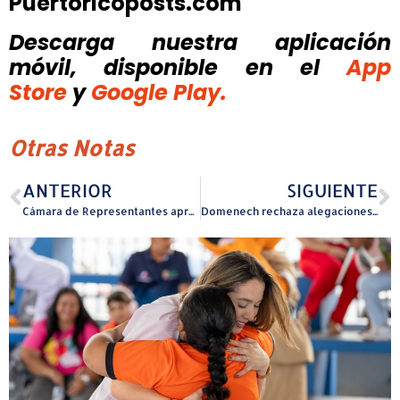
Puertoricoposts.com
Descarga nuestra aplicación
móvil, disponible
en el
App
Store
y
Google Play.
Otras Notas
ANTERIOR
SIGUIENTE
Cámara de Representantes aprueba medida que incorpora la energía nuclear a la política pública energética de Puerto Rico
Domenech rechaza alegaciones de exsecretario del DDEC y asegura que la prioridad es atender la crisis del agua