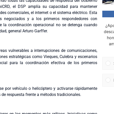
endo todas las capacidades de respuesta del Gobierno
iniCRD, el DSP amplía su capacidad para mantener
s comerciales, el internet o el sistema eléctrico. Esta
os negociados y a los primeros respondedores con
ue la coordinación operacional no se detenga cuando
¿Apo
dad, general Arturo Garffer.
desca
hon
am
reas vulnerables a interrupciones de comunicaciones,
iones estratégicas como Vieques, Culebra y escenarios
cial para la coordinación efectiva de los primeros
se por vehículo o helicóptero y activarse rápidamente
 de respuesta frente a métodos tradicionales.
dores en los momentos más críticos. Iniciativas como