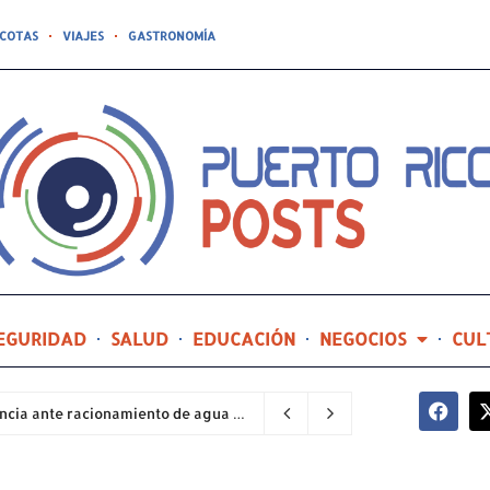
COTAS
VIAJES
GASTRONOMÍA
EGURIDAD
SALUD
EDUCACIÓN
NEGOCIOS
CUL
Sector industrial implementa planes de contingencia ante racionamiento de agua y hace un llamado a la eficiencia infraestructural