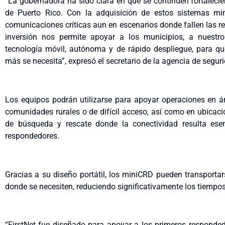
“La gobernadora ha sido clara en que se continúen fortaleci
de Puerto Rico. Con la adquisición de estos sistemas m
comunicaciones críticas aun en escenarios donde fallen las rede
inversión nos permite apoyar a los municipios, a nuestr
tecnología móvil, autónoma y de rápido despliegue, para q
más se necesita”, expresó el secretario de la agencia de seguri
Los equipos podrán utilizarse para apoyar operaciones en á
comunidades rurales o de difícil acceso, así como en ubicac
de búsqueda y rescate donde la conectividad resulta esen
respondedores.
Gracias a su diseño portátil, los miniCRD pueden transportar
donde se necesiten, reduciendo significativamente los tiempos
“FirstNet fue diseñado para apoyar a los primeros responde