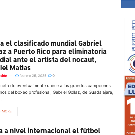
a el clasificado mundial Gabriel
az a Puerto Rico para eliminatoria
ial ante el artista del nocaut,
iel Matías
ción
febrero 25, 2025
0
 meta de eventualmente unirse a los grandes campeones
os del boxeo profesional, Gabriel Gollaz, de Guadalajara,
..
D MORE
la a nivel internacional el fútbol