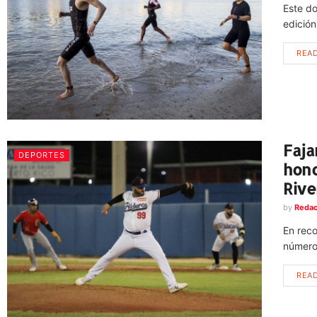
Este do
edició
REA
Faja
DEPORTES
hono
Rive
by
Redac
En reco
número 
REA