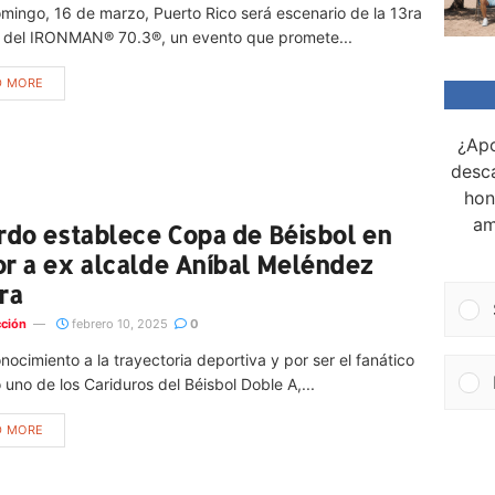
mingo, 16 de marzo, Puerto Rico será escenario de la 13ra
n del IRONMAN® 70.3®, un evento que promete...
D MORE
¿Apo
desca
hon
am
rdo establece Copa de Béisbol en
r a ex alcalde Aníbal Meléndez
ra
ción
febrero 10, 2025
0
nocimiento a la trayectoria deportiva y por ser el fanático
uno de los Cariduros del Béisbol Doble A,...
D MORE