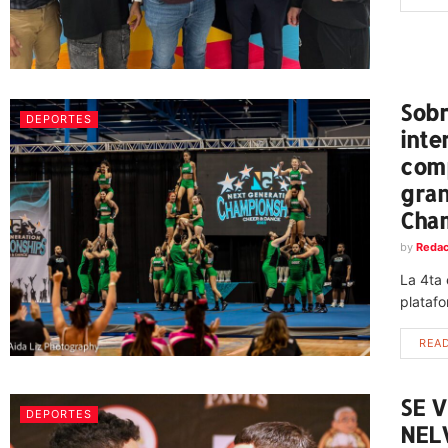
Sobr
DEPORTES
inte
comp
gran
Cha
by
Redac
La 4ta 
plataf
REA
SE 
DEPORTES
NEL