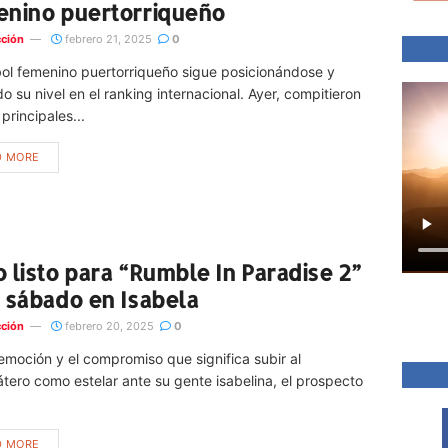
nino puertorriqueño
ción
febrero 21, 2025
0
ol femenino puertorriqueño sigue posicionándose y
o su nivel en el ranking internacional. Ayer, compitieron
 principales...
D MORE
 listo para “Rumble In Paradise 2”
 sábado en Isabela
ción
febrero 20, 2025
0
emoción y el compromiso que significa subir al
átero como estelar ante su gente isabelina, el prospecto
D MORE