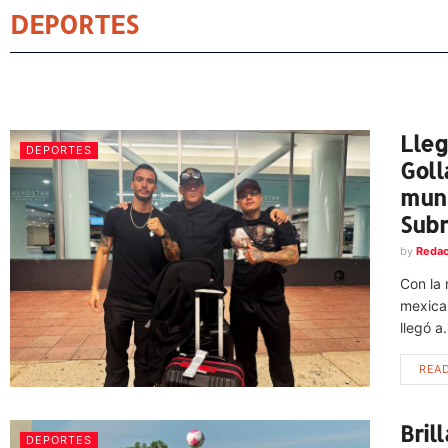
DEPORTES
Lleg
DEPORTES
Goll
mund
Subr
by
Redac
Con la
mexican
llegó a.
REA
Bril
DEPORTES