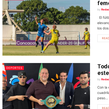
feme
by
Redac
El fútb
elevand
los dos
REA
Todo
DEPORTES
este
by
Redac
Con la 
cuadril
peso...
REA