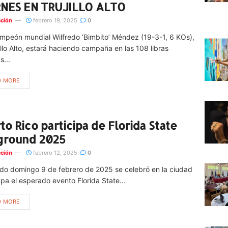
RNES EN TRUJILLO ALTO
ción
febrero 19, 2025
0
mpeón mundial Wilfredo ‘Bimbito’ Méndez (19-3-1, 6 KOs),
illo Alto, estará haciendo campaña en las 108 libras
s...
D MORE
to Rico participa de Florida State
ground 2025
ción
febrero 12, 2025
0
ado domingo 9 de febrero de 2025 se celebró en la ciudad
a el esperado evento Florida State...
D MORE