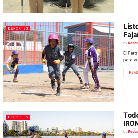
List
DEPORTES
Faja
by
Redac
El Parq
para ve
REA
Todo
DEPORTES
IRON
by
Redac