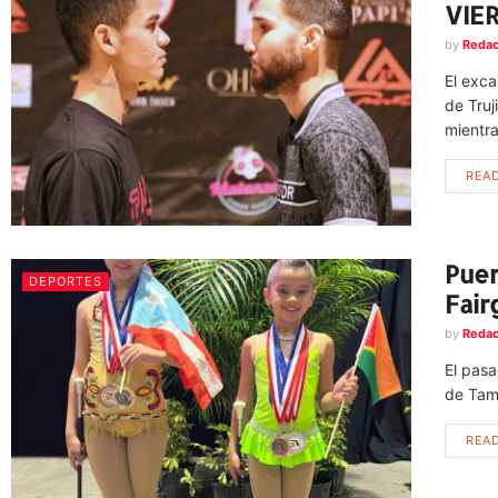
VIE
by
Redac
El exca
de Truj
mientra
REA
Puer
DEPORTES
Fair
by
Redac
El pas
de Tamp
REA